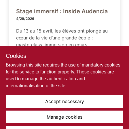
Stage immersif : Inside Audencia
4/29/2026
Du 13 au 15 avril, les élèves ont plongé au
cœur de la vie d’une grande école :
masterclass, immersion en cours,
simulations d’oraux et découverte des
Cookies
parcours en finance, marketing, data et IA,
Browsing this site requires the use of mandatory cookies
sans oublier la vie associative et la visite
for the service to function properly. These cookies are
spectaculaire de l'île aux machines! 3 jours
used to manage the authentication and
intenses, concrets ...
internationalisation of the site.
Read more...
Accept necessary
Manage cookies